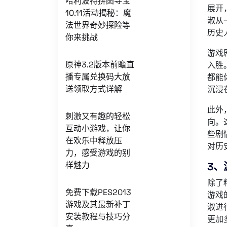
哈利波特拼图寻宝
展开
10.11活动揭秘：魔
淑从
法世界奇妙探险等
历史
你来挑战
游戏
原神3.2版本前瞻直
入胜
播专属兑换码大放
都能
送领取方式详解
沉浸
此外
刺激又有趣的轻松
向。
互动小游戏，让你
些剧
在欢乐中释放压
对历
力，感受游戏的别
样魅力
3、
除了
免费下载PES2013
游戏
游戏及其最新补丁
淑进
安装教程与技巧分
更加