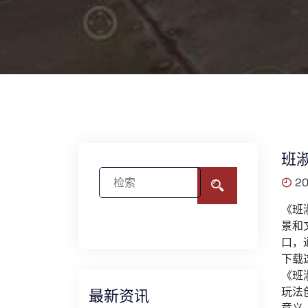
班
20
《班
景和
口，
下载
《班
玩法
最新资讯