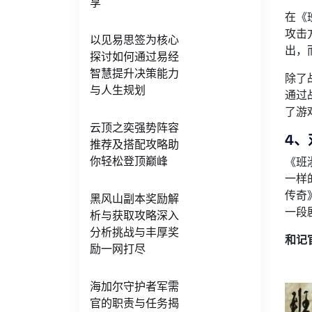
享
在《
攻击
以见易思签为核心
出，
探讨如何通过易经
智慧提升决策能力
除了
与人生规划
通过
了游
云顶之奕强势阵容
4、
推荐及搭配攻略助
你轻松登顶巅峰
《班
一样
传奇
黑风山副本奖励解
一段
析与获取攻略深入
分析挑战与丰厚奖
和记
励一网打尽
海加尔守护者军需
官的职责与任务揭