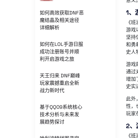
意义
1、
如何高效获取DNF恶
魔结晶及相关途径
《班
详细解析
游戏
坚持
如何在LOL手游日服
和勇
成功注册账号并顺
史人
利开启游戏之旅
游戏
通过
天王归来 DNF巅峰
增加
玩家震撼重启全新
史实
战力新时代
此外
性，
基于QQ09系统核心
玩家
技术分析与未来发
展趋势探讨
2、
《班