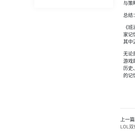
与策
总结
《班
家记
其中
无论
游戏
历史
的记
上一篇
LOL