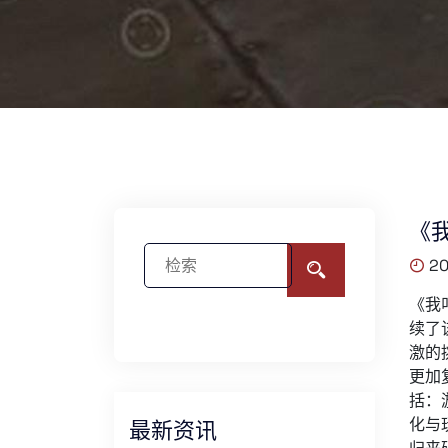
《
20
《我
续了
激的
更加
括：
化与
最新资讯