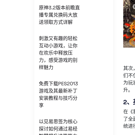
原神3.2版本前瞻直
播专属兑换码大放
送领取方式详解
刺激又有趣的轻松
互动小游戏，让你
在欢乐中释放压
力，感受游戏的别
样魅力
其次
们不
为玩
免费下载PES2013
升。
游戏及其最新补丁
安装教程与技巧分
2、
享
在《
了全
以见易思签为核心
统进
探讨如何通过易经