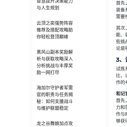
智慧提升决策能力
首先
与人生规划
装备
需要
云顶之奕强势阵容
其次
推荐及搭配攻略助
能、
你轻松登顶巅峰
些挑
论是
黑风山副本奖励解
析与获取攻略深入
3、
分析挑战与丰厚奖
试炼
励一网打尽
比，
作的
海加尔守护者军需
和记
官的职责与任务揭
首先
秘：如何支援战斗
力和
与维护联盟稳定
作与
够获
龙之谷舞娘加点攻