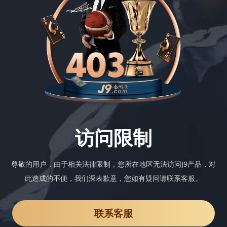
访问限制
尊敬的用户，由于相关法律限制，您所在地区无法访问J9产品，对
此造成的不便，我们深表歉意，您如有疑问请联系客服。
联系客服