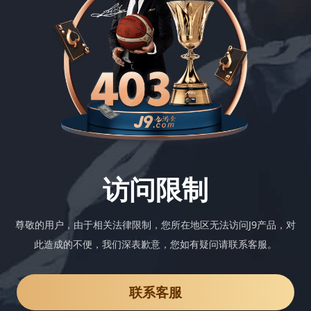
访问限制
尊敬的用户，由于相关法律限制，您所在地区无法访问J9产品，对
此造成的不便，我们深表歉意，您如有疑问请联系客服。
联系客服